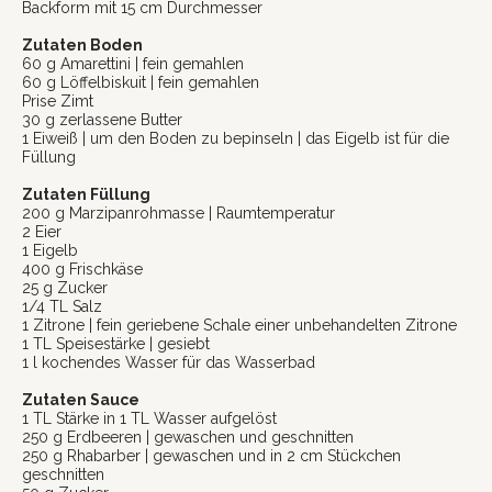
Backform mit 15 cm Durchmesser
Zutaten Boden
60 g Amarettini | fein gemahlen
60 g Löffelbiskuit | fein gemahlen
Prise Zimt
30 g zerlassene Butter
1 Eiweiß | um den Boden zu bepinseln | das Eigelb ist für die
Füllung
Zutaten Füllung
200 g Marzipanrohmasse | Raumtemperatur
2 Eier
1 Eigelb
400 g Frischkäse
25 g Zucker
1/4 TL Salz
1 Zitrone | fein geriebene Schale einer unbehandelten Zitrone
1 TL Speisestärke | gesiebt
1 l kochendes Wasser für das Wasserbad
Zutaten Sauce
1 TL Stärke in 1 TL Wasser aufgelöst
250 g Erdbeeren | gewaschen und geschnitten
250 g Rhabarber | gewaschen und in 2 cm Stückchen
geschnitten