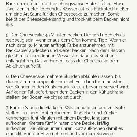
Backform in den Topf beziehungsweise Bräter stellen. Etwa
zwei Zentimeter kochendes Wasser auf das Backblech gießen,
um eine Art Sauna für den Cheesecake zu machen. Somit
bleibt der Cheesecake samtig und trocknet beim Backen nicht
aus.
5. Den Cheesecake 45 Minuten backen. Der wird noch etwas
wabbelig sein, wenn er aus dem Ofen kommt. Tipp: Wenn er
nach circa 30 Minuten anfängt, Farbe anzunehmen, mit
Backpapier abdecken und weiter backen. Nach dem Backen
gleich mit einem dünnen Messer am Rand des Kuchens
entlangfahren. Das verhindert, dass der Cheesecake beim
Abkühlen aufreißt.
6. Den Cheesecake mehrere Stunden abkühlen lassen, bis
dieser Zimmertemperatur erreicht. Erst dann für mindestens
vier Stunden in den Kühlschrank stellen, bevor er serviert wird.
Auf keinen Fall sofort nach dem Backen in den Kühlschrank
stellen; der Boden weicht sonst durch.
7. Für die Sauce die Stärke im Wasser auflösen und zur Seite
stellen. In einem Topf Erdbeeren, Rhabarber und Zucker
vermengen, fünf Minuten mit einem Deckel langsam
aufkochen. Weitere fünf Minuten ohne Deckel kräftig
aufkochen. Die Stärke unterrühren, kurz aufkochen damit es
eindickt. Von der Hitze nehmen und vor dem Servieren