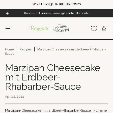
WIR FEIERN 31 JAHRE BARCOMI'S
Skip to Main Content
Home
All Products
Cynthia's World
Barcomi's Cof
Kreiere mit Barcomi's unvergessliche Momente
0
Home
Recipes
Marzipan Cheesecake mit Erdbeer-Rhabarber-
Sauce
Marzipan Cheesecake
mit Erdbeer-
Rhabarber-Sauce
April 12, 2022
Marzipan-Cheesecake mit Erdbeer-Rhabarber-Sauce | Für eine