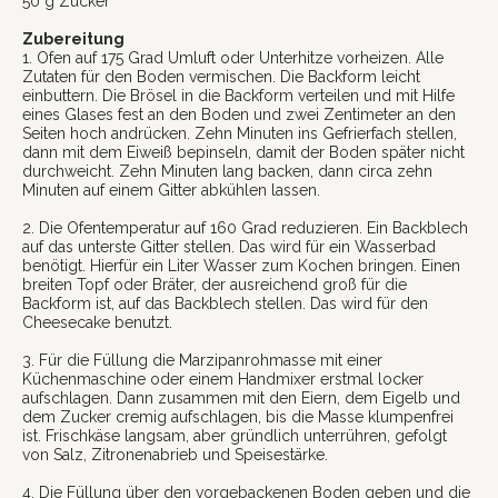
50 g Zucker
Zubereitung
1. Ofen auf 175 Grad Umluft oder Unterhitze vorheizen. Alle
Zutaten für den Boden vermischen. Die Backform leicht
einbuttern. Die Brösel in die Backform verteilen und mit Hilfe
eines Glases fest an den Boden und zwei Zentimeter an den
Seiten hoch andrücken. Zehn Minuten ins Gefrierfach stellen,
dann mit dem Eiweiß bepinseln, damit der Boden später nicht
durchweicht. Zehn Minuten lang backen, dann circa zehn
Minuten auf einem Gitter abkühlen lassen.
2. Die Ofentemperatur auf 160 Grad reduzieren. Ein Backblech
auf das unterste Gitter stellen. Das wird für ein Wasserbad
benötigt. Hierfür ein Liter Wasser zum Kochen bringen. Einen
breiten Topf oder Bräter, der ausreichend groß für die
Backform ist, auf das Backblech stellen. Das wird für den
Cheesecake benutzt.
3. Für die Füllung die Marzipanrohmasse mit einer
Küchenmaschine oder einem Handmixer erstmal locker
aufschlagen. Dann zusammen mit den Eiern, dem Eigelb und
dem Zucker cremig aufschlagen, bis die Masse klumpenfrei
ist. Frischkäse langsam, aber gründlich unterrühren, gefolgt
von Salz, Zitronenabrieb und Speisestärke.
4. Die Füllung über den vorgebackenen Boden geben und die