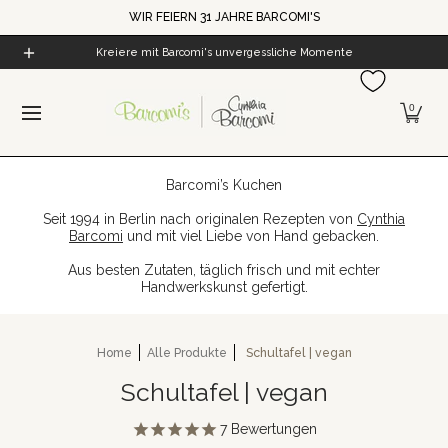
WIR FEIERN 31 JAHRE BARCOMI'S
Zum Hauptinhalt springen
Home
Alle Produkte
Cynthia's Welt
Barcomi's Kaf
Kreiere mit Barcomi's unvergessliche Momente
0
Barcomi’s Kuchen
Seit 1994 in Berlin nach originalen Rezepten von
Cynthia
Barcomi
und mit viel Liebe von Hand gebacken.
Aus besten Zutaten, täglich frisch und mit echter
Handwerkskunst gefertigt.
Home
Alle Produkte
Schultafel | vegan
Schultafel | vegan
7
Bewertungen