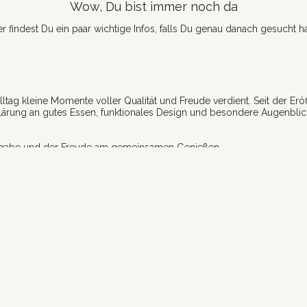
Wow, Du bist immer noch da
er findest Du ein paar wichtige Infos, falls Du genau danach gesucht ha
lltag kleine Momente voller Qualität und Freude verdient. Seit der Er
lärung an gutes Essen, funktionales Design und besondere Augenb
ngabe und der Freude am gemeinsamen Genießen.
KUNDENSERVICE
Newsletter Anmeldung
Versand, Retouren & Abholungen
Lieferkosten für Berlin | Kuchen, Gebäck & Essen
Datenschutzerklärung
Kaffee Abonnement Richtlinie