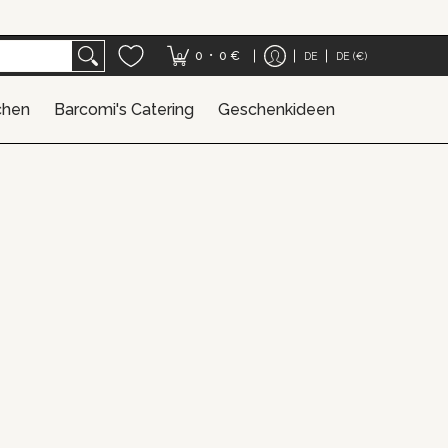
henkideen
•
0
0 €
DE
DE (€)
0
chen
Barcomi's Catering
Geschenkideen