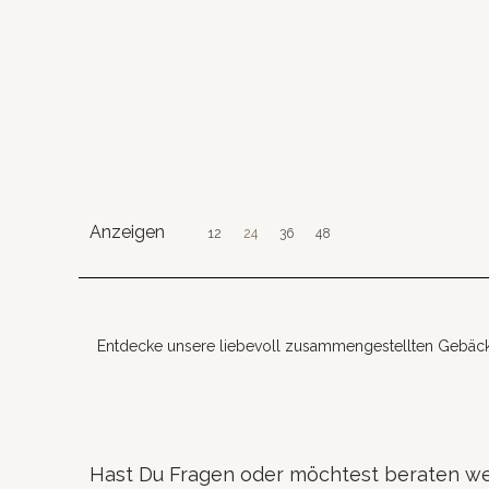
Anzeigen
Zum Hauptinhalt springen
12
24
36
48
Entdecke unsere liebevoll zusammengestellten Gebäckpla
Hast Du Fragen oder möchtest beraten w