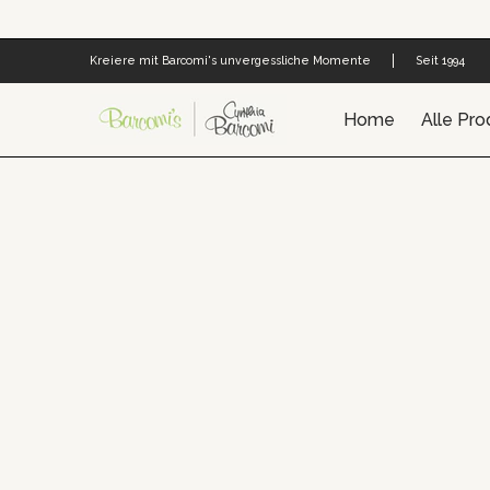
Zum Hauptinhalt springen
Home
Alle Produkte
Cynthia's Welt
Barco
Kreiere mit Barcomi's unvergessliche Momente
Seit 1994
Home
Alle Pro