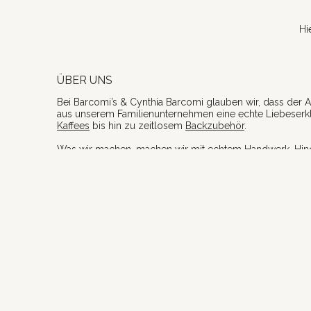
Hi
ÜBER UNS
Bei Barcomi’s & Cynthia Barcomi glauben wir, dass der A
aus unserem Familienunternehmen eine echte Liebeserk
Kaffees
bis hin zu zeitlosem
Backzubehör
.
Was wir machen, machen wir mit echtem Handwerk, Hi
ONLINESHOP & LINKS
Suche
Kaffeefinder | Kaffee Quiz
Barcomi's Webseite
Cynthia Barcomi's Webseite