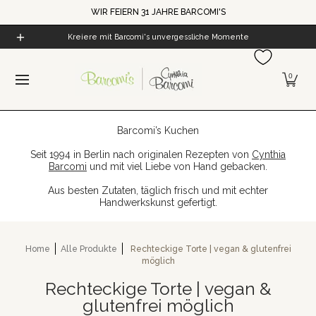
WIR FEIERN 31 JAHRE BARCOMI'S
Zum Hauptinhalt springen
Home
Alle Produkte
Cynthia's Welt
Barcomi's Kaf
Kreiere mit Barcomi's unvergessliche Momente
0
Barcomi’s Kuchen
Seit 1994 in Berlin nach originalen Rezepten von
Cynthia
Barcomi
und mit viel Liebe von Hand gebacken.
Aus besten Zutaten, täglich frisch und mit echter
Handwerkskunst gefertigt.
Home
Alle Produkte
Rechteckige Torte | vegan & glutenfrei
möglich
Rechteckige Torte | vegan &
glutenfrei möglich