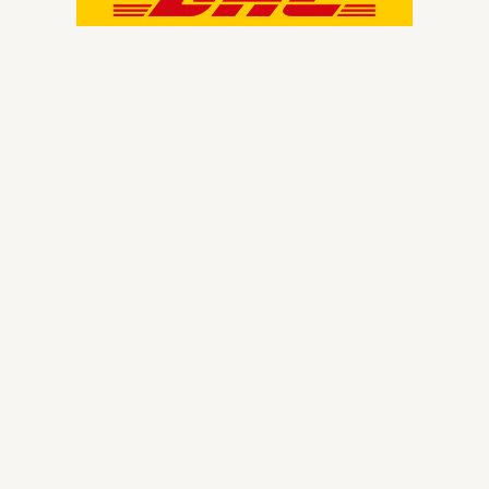
Wir schreiben richtig gute Mails
Melde Dich bei unserem Newsletter an.
Unter jedem Abonnent verlosen wir jeden
Monat einen 50 € Gutschein
E-Mail-Adresse
Beitreten