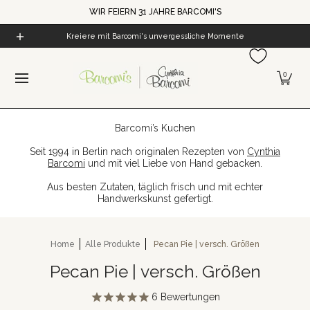
WIR FEIERN 31 JAHRE BARCOMI'S
Zum Hauptinhalt springen
Home
Alle Produkte
Cynthia's Welt
Barcomi's Kaf
Kreiere mit Barcomi's unvergessliche Momente
0
Barcomi’s Kuchen
Seit 1994 in Berlin nach originalen Rezepten von
Cynthia
Barcomi
und mit viel Liebe von Hand gebacken.
Aus besten Zutaten, täglich frisch und mit echter
Handwerkskunst gefertigt.
Home
Alle Produkte
Pecan Pie | versch. Größen
Pecan Pie | versch. Größen
6
Bewertungen