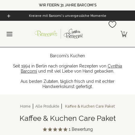
WIR FEIERN 31 JAHRE BARCOMI'S
Zum Hauptinhalt springen
Home
Alle Produkte
Cynthia's Welt
Barcomi's Kaf
Kreiere mit Barcomi's unvergessliche Momente
0
Barcomi’s Kuchen
Seit 1994 in Berlin nach originalen Rezepten von
Cynthia
Barcomi
und mit viel Liebe von Hand gebacken.
Aus besten Zutaten, täglich frisch und mit echter
Handwerkskunst gefertigt.
Home
Alle Produkte
Kaffee & Kuchen Care Paket
Kaffee & Kuchen Care Paket
1
Bewertung