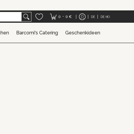
henkideen
•
0
0 €
DE
DE (€)
0
chen
Barcomi's Catering
Geschenkideen