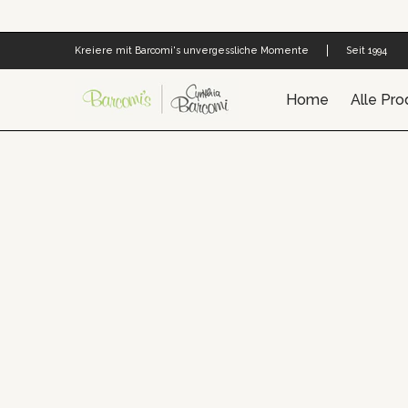
Zum Hauptinhalt springen
Home
Alle Produkte
Cynthia's Welt
Barco
Kreiere mit Barcomi's unvergessliche Momente
Seit 1994
Home
Alle Pro