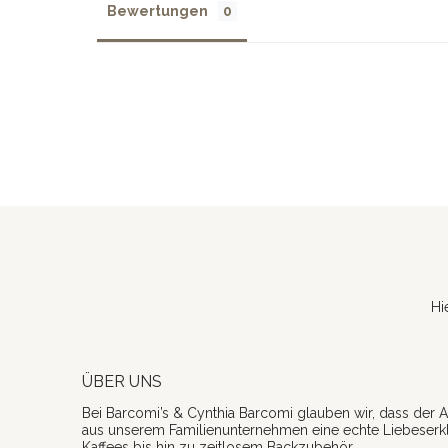
Bewertungen
Hi
ÜBER UNS
Bei Barcomi’s & Cynthia Barcomi glauben wir, dass der A
aus unserem Familienunternehmen eine echte Liebeserk
Kaffees
bis hin zu zeitlosem
Backzubehör
.