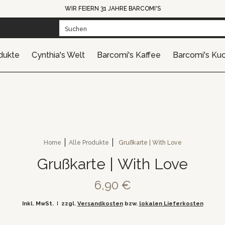
WIR FEIERN 31 JAHRE BARCOMI'S
mi's Kaffee
Barcomi's Kuchen
Barcomi's Catering
Gesc
Suchen
dukte
Cynthia's Welt
Barcomi's Kaffee
Barcomi's Ku
Home
Alle Produkte
Grußkarte | With Love
Grußkarte | With Love
6,90 €
Inkl. MwSt.
zzgl.
Versandkosten
bzw.
lokalen Lieferkosten