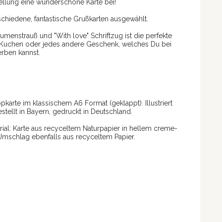
ellung eine wunderschöne Karte bei!
chiedene, fantastische Grußkarten ausgewählt.
lumenstrauß und "With love" Schriftzug ist die perfekte
n Kuchen oder jedes andere Geschenk, welches Du bei
rben kannst.
karte im klassischem A6 Format (geklappt). Illustriert
ellt in Bayern, gedruckt in Deutschland.
rial: Karte aus recyceltem Naturpapier in hellem creme-
Umschlag ebenfalls aus recyceltem Papier.