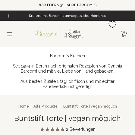
WIR FEIERN 31 JAHRE BARCOMI'S
Zum Hauptinhalt springen
Home
Alle Produkte
Cynthia's Welt
Barcomi's Kaf
Kreiere mit Barcomi's unvergessliche Momente
0
Barcomi’s Kuchen
Seit 1994 in Berlin nach originalen Rezepten von
Cynthia
Barcomi
und mit viel Liebe von Hand gebacken.
Aus besten Zutaten, täglich frisch und mit echter
Handwerkskunst gefertigt.
Home
Alle Produkte
Buntstift Torte | vegan möglich
Buntstift Torte | vegan möglich
2
Bewertungen