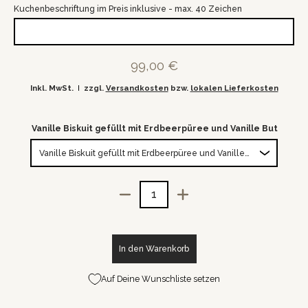
Kuchenbeschriftung im Preis inklusive - max. 40 Zeichen
99,00 €
Inkl. MwSt.
zzgl.
Versandkosten
bzw.
lokalen Lieferkosten
wählen:
Vanille Biskuit gefüllt mit Erdbeerpüree und Vanille Buttercre
Menge
In den Warenkorb
Auf Deine Wunschliste setzen