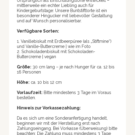
Ursprünglich als Einschulungstorte entwickelt –
mittlerweile ein echter Liebling auch für
Kindergeburtstage: Unsere Buntstifttorte ist ein
besonderer Hingucker mit liebevoller Gestaltung
und auf Wunsch personalisierbar.
Verfügbare Sorten:
1. Vanillebiskuit mit Erdbeerpüree (als „Stiftmine“)
und Vanille-Buttercreme | wie im Foto
2. Schokoladenbiskuit mit Schokoladen-
Buttercreme | vegan
Größe:
30 cm lang – je nach Hunger für ca. 12 bis
16 Personen
Höhe:
ca. 10 bis 12 cm
Vorlaufzeit:
Bitte mindestens 3 Tage im Voraus
bestellen.
Hinweis zur Vorkassezahlung:
Da es sich um eine Sonderanfertigung handelt,
beginnen wir mit der Herstellung erst nach
Zahlungseingang. Bei Vorkasse (Überweisung) bitte
beachten: Die Zahlung muss mindestens 3 Tage