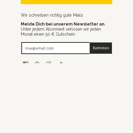
Wir schreiben richtig gute Mails
Melde Dich bei unserem Newsletter an.
Unter jedem Abonnent verlosen wir jeden
Monat einen 50 € Gutschein
E-Mail-Adresse
Beitreten
Deutsch
Deutschland (€) EUR
Barcomi's & Cynthia Barcomi's Onlineshop
© 2026