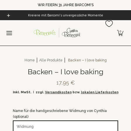
WIR FEIERN 31 JAHRE BARCOMI'S
Zum Hauptinhalt springen
Home
Alle Produkte
Cynthia's Welt
Barcomi's Kaf
Kreiere mit Barcomi's unvergessliche Momente
0
Home
Alle Produkte
Backen – I love baking
Backen – I love baking
17,95 €
Inkl. MwSt.
zzgl.
Versandkosten
bzw.
lokalen Lieferkosten
Name für die handgeschriebene Widmung von Cynthia
(optional)