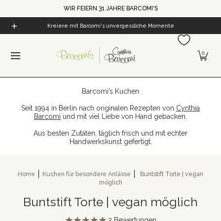
WIR FEIERN 31 JAHRE BARCOMI'S
Zum Hauptinhalt springen
Home
Alle Produkte
Cynthia's Welt
Barcomi's Kaf
Kreiere mit Barcomi's unvergessliche Momente
0
Barcomi’s Kuchen
Seit 1994 in Berlin nach originalen Rezepten von
Cynthia
Barcomi
und mit viel Liebe von Hand gebacken.
Aus besten Zutaten, täglich frisch und mit echter
Handwerkskunst gefertigt.
Home
Kuchen für besondere Anlässe
Buntstift Torte | vegan
möglich
Buntstift Torte | vegan möglich
2
Bewertungen