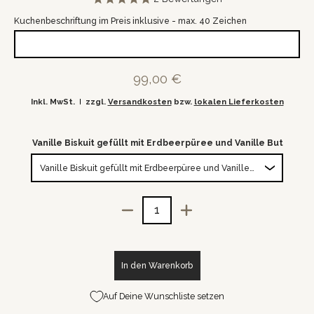
Kuchenbeschriftung im Preis inklusive - max. 40 Zeichen
99,00 €
Inkl. MwSt.
zzgl.
Versandkosten
bzw.
lokalen Lieferkosten
wählen:
Vanille Biskuit gefüllt mit Erdbeerpüree und Vanille Buttercre
Menge
In den Warenkorb
Auf Deine Wunschliste setzen