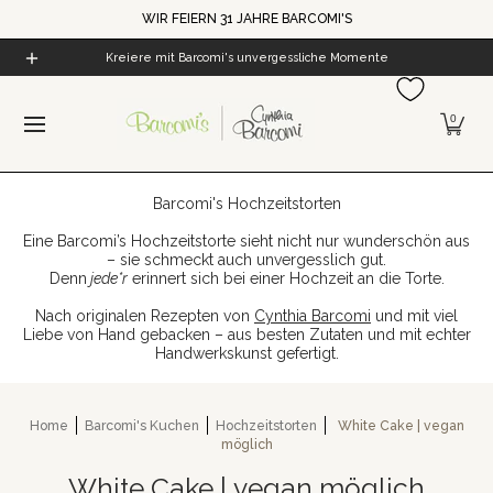
WIR FEIERN 31 JAHRE BARCOMI'S
Zum Hauptinhalt springen
Home
Alle Produkte
Cynthia's Welt
Barcomi's Kaf
Kreiere mit Barcomi's unvergessliche Momente
0
Barcomi's Hochzeitstorten
Eine Barcomi’s Hochzeitstorte sieht nicht nur wunderschön aus
– sie schmeckt auch unvergesslich gut.
Denn
jede*r
erinnert sich bei einer Hochzeit an die Torte.
Nach originalen Rezepten von
Cynthia Barcomi
und mit viel
Liebe von Hand gebacken – aus besten Zutaten und mit echter
Handwerkskunst gefertigt.
Home
Barcomi's Kuchen
Hochzeitstorten
White Cake | vegan
möglich
White Cake | vegan möglich