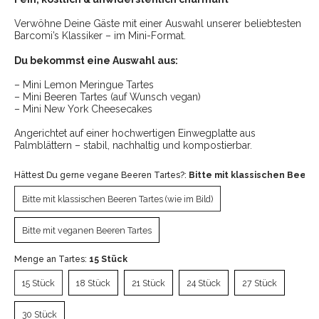
Verwöhne Deine Gäste mit einer Auswahl unserer beliebtesten
Barcomi’s Klassiker – im Mini-Format.
Du bekommst eine Auswahl aus:
– Mini Lemon Meringue Tartes
– Mini Beeren Tartes (auf Wunsch vegan)
– Mini New York Cheesecakes
Angerichtet auf einer hochwertigen Einwegplatte aus
Palmblättern – stabil, nachhaltig und kompostierbar.
Hättest Du gerne vegane Beeren Tartes?:
Bitte mit klassischen Beeren
Bitte mit klassischen Beeren Tartes (wie im Bild)
Bitte mit klassischen Beeren Tartes (wie im Bild)
Bitte mit veganen Beeren Tartes
Bitte mit veganen Beeren Tartes
Menge an Tartes:
15 Stück
15 Stück
18 Stück
21 Stück
24 Stück
27 Stück
15 Stück
18 Stück
21 Stück
24 Stück
27 Stück
30 Stück
30 Stück